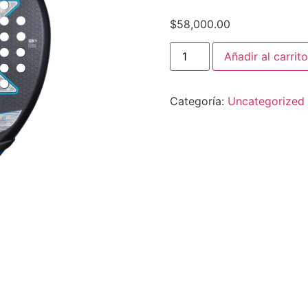
$
58,000.00
NOX
Añadir al carrito
PALA
FUTURE
HYBRID
12K
Categoría:
Uncategorized
ALUM
cantidad